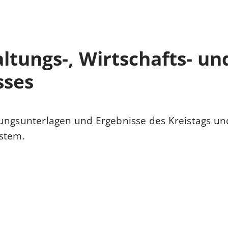
ltungs-, Wirtschafts- un
sses
zungsunterlagen und Ergebnisse des Kreistags un
ystem
.