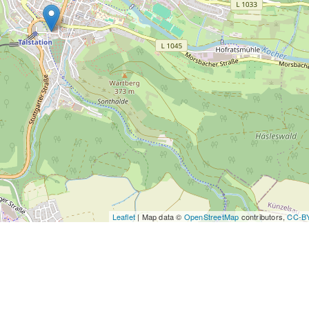
Leaflet
| Map data ©
OpenStreetMap
contributors,
CC-B