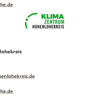
he.de
lohekreis
enlohekreis.de
he.de