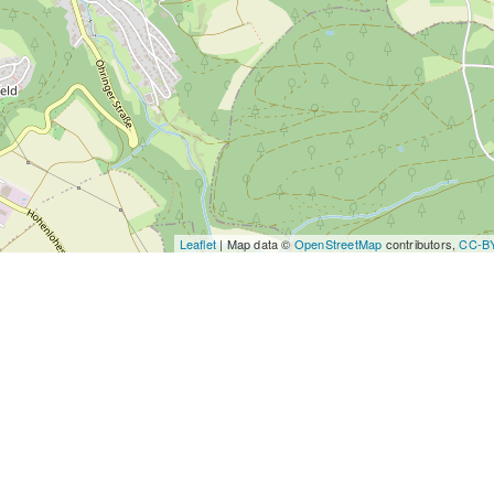
Leaflet
| Map data ©
OpenStreetMap
contributors,
CC-B