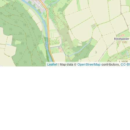
Leaflet
| Map data ©
OpenStreetMap
contributors,
CC-B