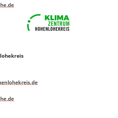
he.de
lohekreis
enlohekreis.de
he.de