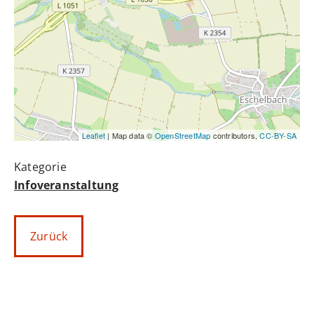
Leaflet
| Map data ©
OpenStreetMap
contributors,
CC-BY-SA
Infoveranstaltung
Zurück