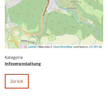
Leaflet
| Map data ©
OpenStreetMap
contributors,
CC-BY-SA
Infoveranstaltung
Zurück