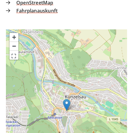
OpenStreetMap
Fahrplanauskunft
+
−