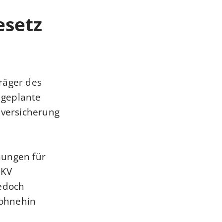
esetz
räger des
 geplante
nversicherung
hungen für
GKV
jedoch
 ohnehin