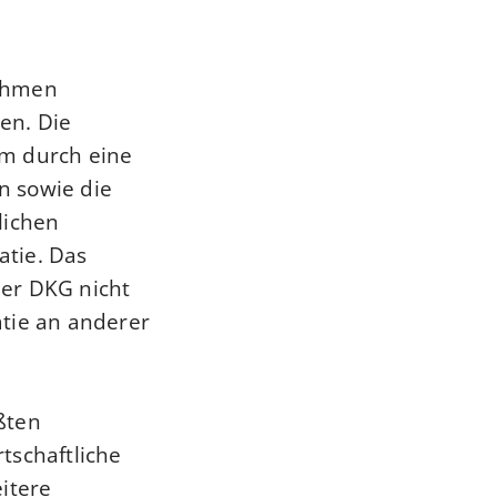
nahmen
en. Die
em durch eine
n sowie die
lichen
atie. Das
der DKG nicht
atie an anderer
ßten
tschaftliche
itere