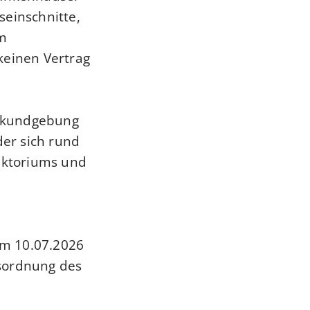
seinschnitte,
im
keinen Vertrag
estkundgebung
er sich rund
rektoriums und
 am 10.07.2026
esordnung des