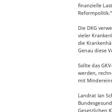
finanzielle La
Reformpolitik.“
Die DKG verweis
vieler Kranken
die Krankenhä
Genau diese V
Sollte das GKV
werden, rechn
mit Mindereinn
Landrat Ian Sc
Bundesgesundh
Gesetzlichen K