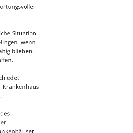
wortungsvollen
iche Situation
elingen, wenn
hig blieben.
ffen.
schiedet
er Krankenhaus
.
 des
der
rankenhäuser