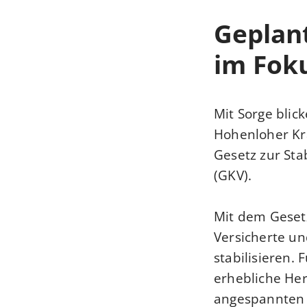
Geplant
im Fok
Mit Sorge blic
Hohenloher Kr
Gesetz zur Sta
(GKV).
Mit dem Gesetz
Versicherte u
stabilisieren.
erhebliche He
angespannten w