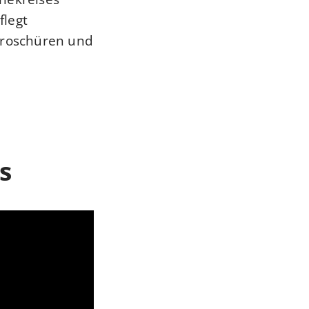
flegt
 Broschüren und
s