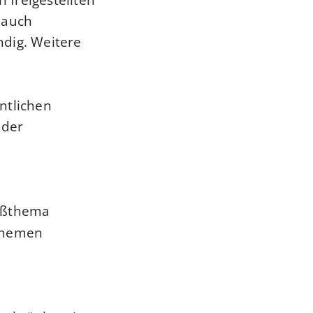
 auch
dig. Weitere
ntlichen
 der
oßthema
Themen