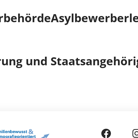
rbehörde
Asylbewerberl
rung und Staatsangehöri