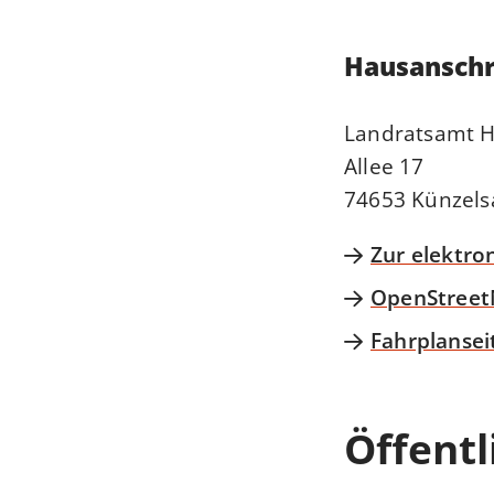
Hausanschr
Landratsamt H
Allee 17
74653 Künzels
Zur elektro
OpenStree
Fahrplansei
Öffent