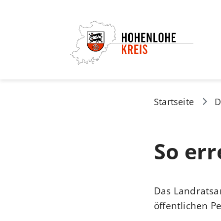
Startseite
D
So err
Das Landratsam
öffentlichen P