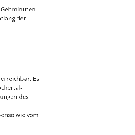
5 Gehminuten
tlang der
erreichbar. Es
ochertal-
tungen des
ebenso wie vom