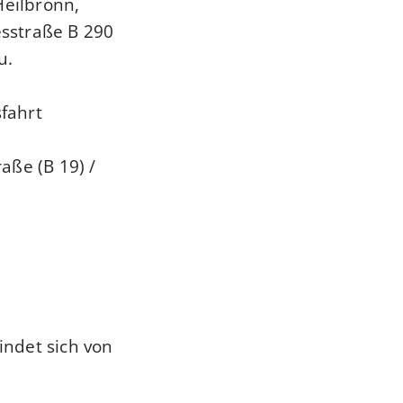
eilbronn,
sstraße B 290
u.
fahrt
aße (B 19) /
indet sich von