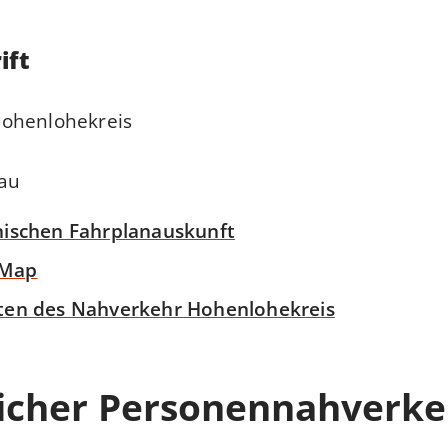
ift
ohenlohekreis
au
nischen Fahrplanauskunft
tMap
ten des Nahverkehr Hohenlohekreis
licher Personennahverke