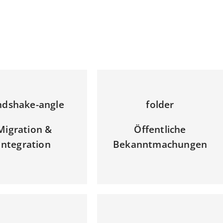
ndshake-angle
folder
Migration &
Öffentliche
Integration
Bekanntmachungen