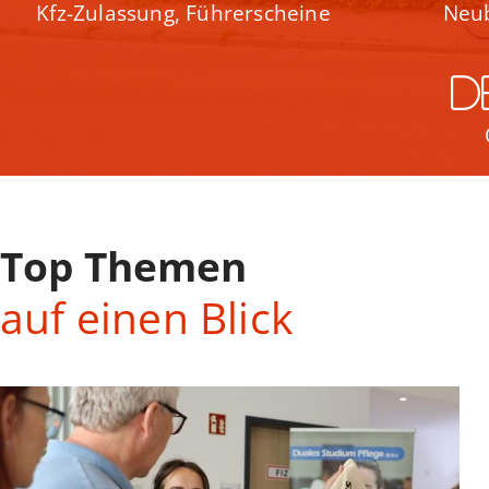
Kfz-Zulassung, Führerscheine
Neu
d
Top Themen
auf einen Blick