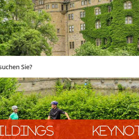
ildings
keyno