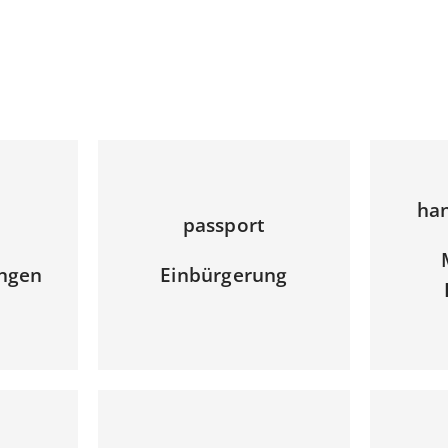
ha
passport
ngen
Einbürgerung