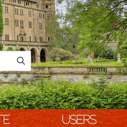
te
users