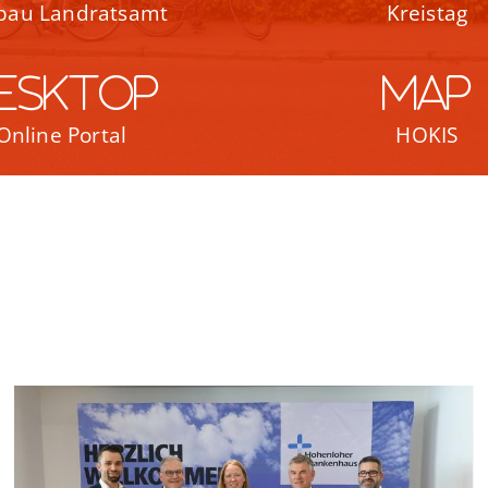
bau Landratsamt
Kreistag
esktop
map
Online Portal
HOKIS