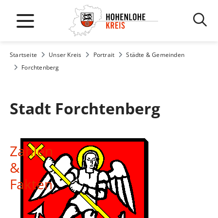
Startseite
Unser Kreis
Portrait
Städte & Gemeinden
Forchtenberg
Stadt Forchtenberg
Zahlen
&
Fakten