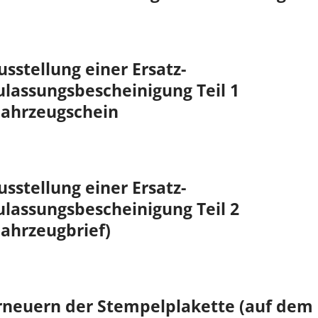
usstellung einer Ersatz-
ulassungsbescheinigung Teil 1
Fahrzeugschein
usstellung einer Ersatz-
ulassungsbescheinigung Teil 2
Fahrzeugbrief)
rneuern der Stempelplakette (auf dem