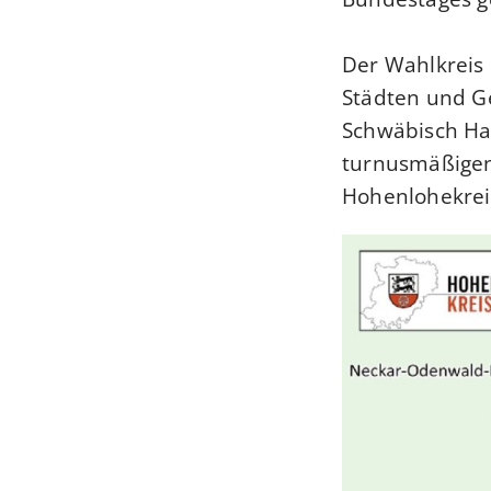
Der Wahlkreis 
Städten und G
Schwäbisch Hal
turnusmäßigen
Hohenlohekreis