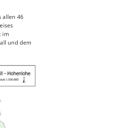
 allen 46
eises
t im
all und dem