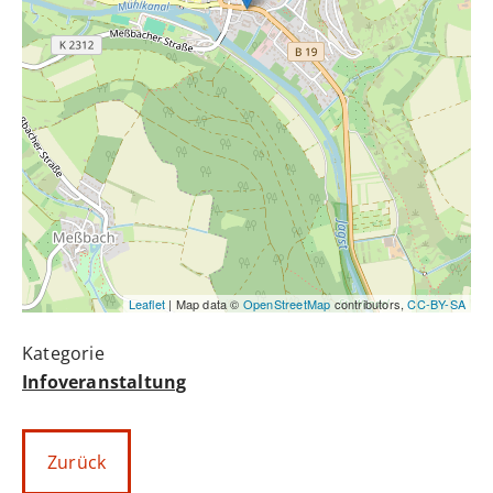
Leaflet
| Map data ©
OpenStreetMap
contributors,
CC-BY-SA
Infoveranstaltung
Zurück