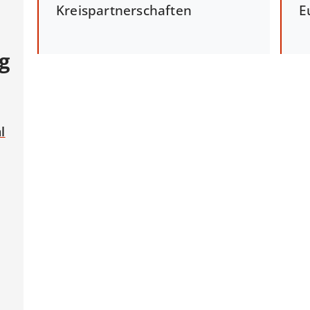
Kreispartnerschaften
E
g
l