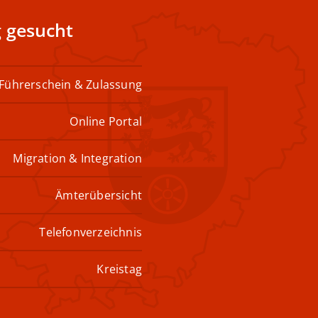
 gesucht
Führerschein & Zulassung
Online Portal
Migration & Integration
Ämterübersicht
Telefonverzeichnis
Kreistag