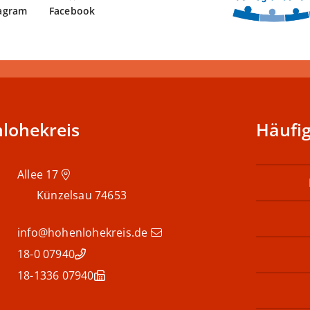
tagram
Facebook
lohekreis
Häufig
Allee 17
Künzelsau
74653
info@hohenlohekreis.de
07940 18-0
07940 18-1336