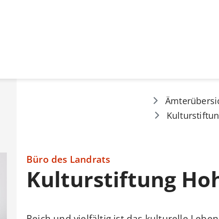
Ämterübersi
Kulturstiftu
Büro des Landrats
Kulturstiftung Ho
Reich und vielfältig ist das kulturelle Leb