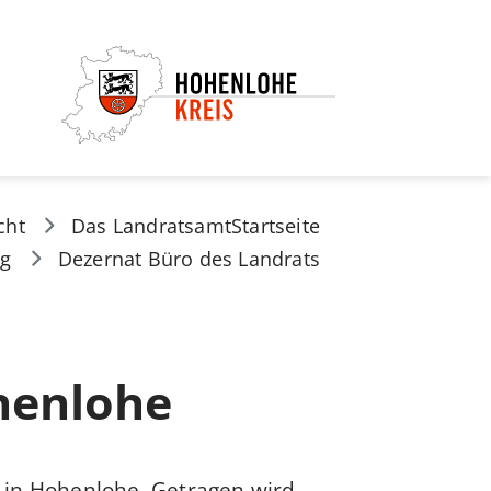
cht
Das Landratsamt
Startseite
ng
Dezernat Büro des Landrats
henlohe
en in Hohenlohe. Getragen wird