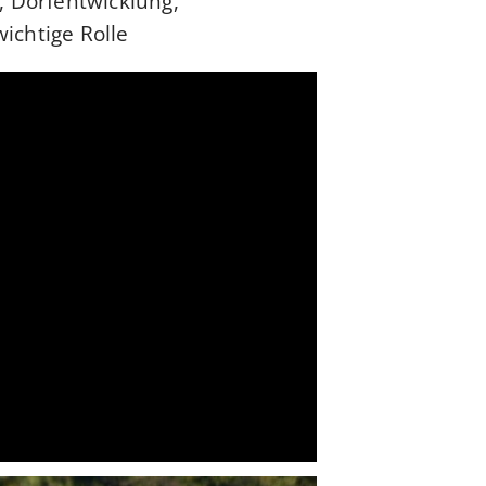
, Dorfentwicklung,
chtige Rolle.