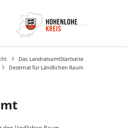
cht
Das Landratsamt
Startseite
Dezernat für Ländlichen Raum
amt
ür den ländlichen Raum.