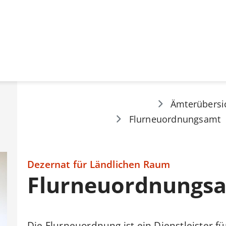
Ämterübersi
Flurneuordnungsamt
Dezernat für Ländlichen Raum
Flurneuordnungs
Die Flurneuordnung ist ein Dienstleister f