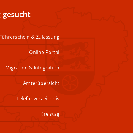
 gesucht
Führerschein & Zulassung
Online Portal
Migration & Integration
Ämterübersicht
Telefonverzeichnis
Kreistag