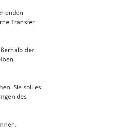
stehenden
rne Transfer
ußerhalb der
elben
en. Sie soll es
ungen des
önnen.