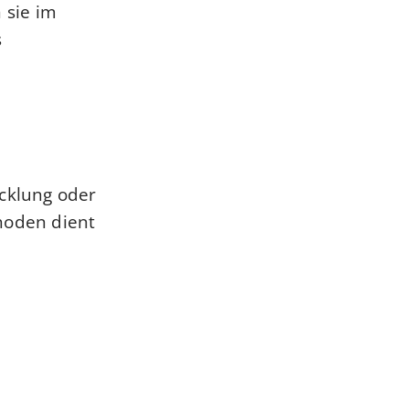
 sie im
s
icklung oder
hoden dient