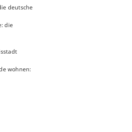
 die deutsche
: die
isstadt
nde wohnen: