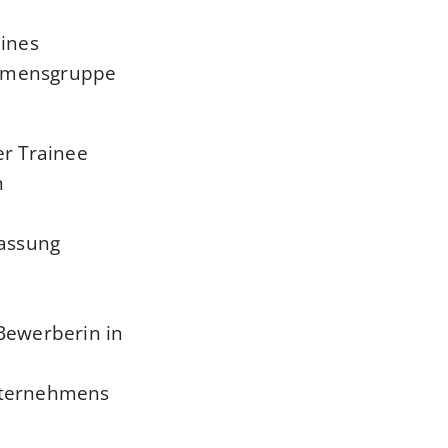
ines
ehmensgruppe
er Trainee
n
lassung
Bewerberin in
nternehmens