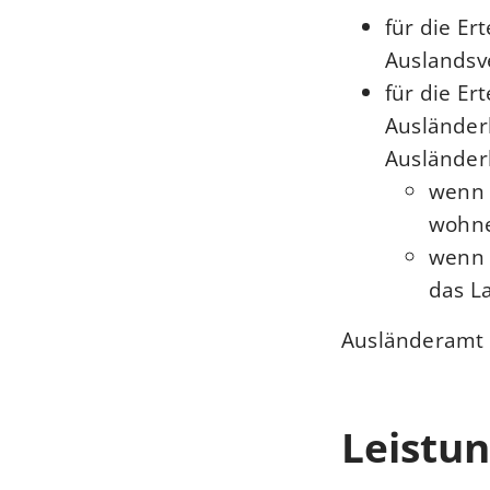
für die Er
Auslandsve
für die Er
Auslände
Ausländer
wenn 
wohne
wenn 
das L
Ausländeramt 
Leistun