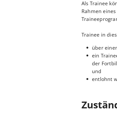
Als Trainee kö
Rahmen eines 
Traineeprogra
Trainee in die
über eine
ein Traine
der Fortb
und
entlohnt w
Zuständ