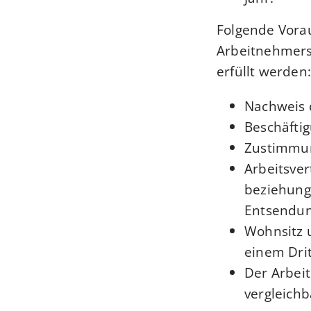
Folgende Vora
Arbeitnehmers
erfüllt werden:
Nachweis d
Beschäfti
Zustimmun
Arbeitsve
beziehung
Entsendun
Wohnsitz 
einem Drit
Der Arbei
vergleichb