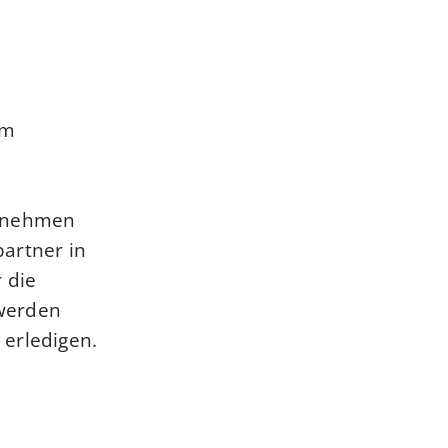
em
ernehmen
artner in
 die
 werden
 erledigen.