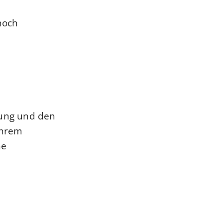
noch
tung und den
Ihrem
he