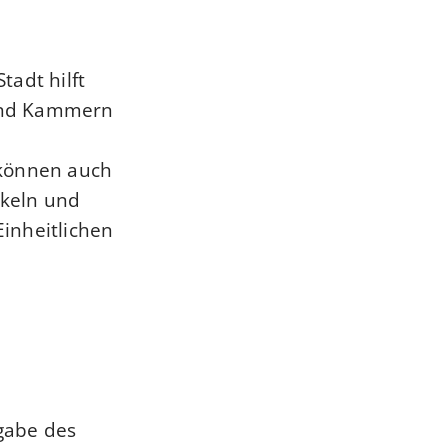
tadt hilft
 und Kammern
e können auch
ckeln und
Einheitlichen
fgabe des