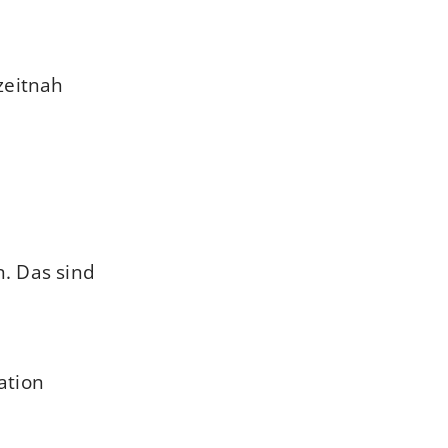
zeitnah
. Das sind
ation