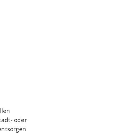
llen
tadt- oder
entsorgen