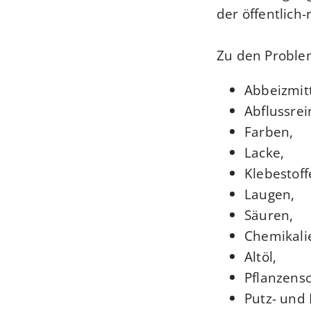
der öffentlich
Zu den Proble
Abbeizmitt
Abflussrei
Farben,
Lacke,
Klebestoff
Laugen,
Säuren,
Chemikali
Altöl,
Pflanzens
Putz- und 