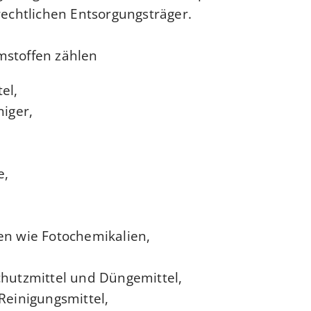
-rechtlichen Entsorgungsträger.
mstoffen zählen
el,
niger,
e,
en wie Fotochemikalien,
chutzmittel und Düngemittel,
Reinigungsmittel,