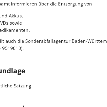
mt informieren über die Entsorgung von
 und Akkus
,
DVDs
sowie
Medikamenten
.
ilt auch die
Sonderabfallagentur Baden-Württe
- 9519610).
undlage
rtliche Satzung