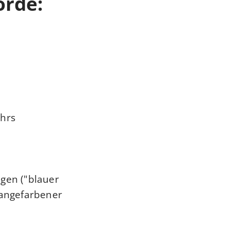
örde:
ehrs
gen ("blauer
rangefarbener