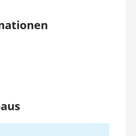
mationen
baus