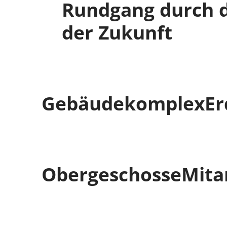
Rundgang durch 
der Zukunft
Gebäudekomplex
Er
Obergeschosse
Mita