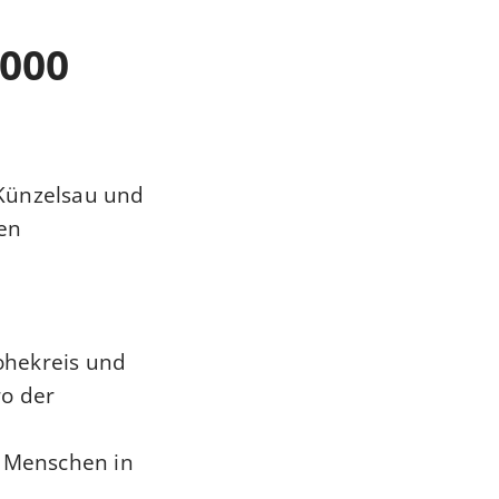
.000
-Künzelsau und
en
ohekreis und
ro der
n Menschen in