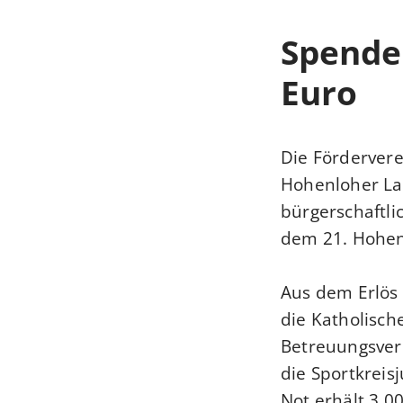
Spende
Euro
Die Förderver
Hohenloher La
bürgerschaftl
dem 21. Hohenl
Aus dem Erlös
die Katholische
Betreuungsve
die Sportkreis
Not erhält 3.0