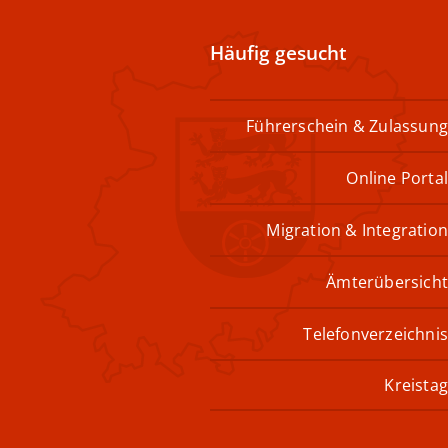
Häufig gesucht
Führerschein & Zulass
Online Por
Migration & Integrat
Ämterübersi
Telefonverzeich
Kreis