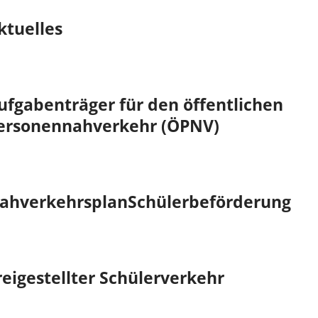
ktuelles
ufgabenträger für den öffentlichen
ersonennahverkehr (ÖPNV)
ahverkehrsplan
Schülerbeförderung
reigestellter Schülerverkehr