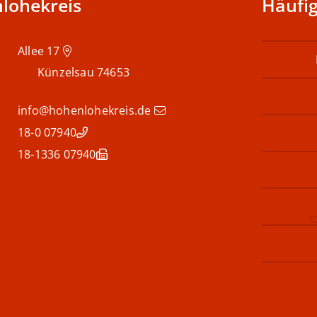
lohekreis
Häufig
Allee 17
Künzelsau
74653
info@hohenlohekreis.de
07940 18-0
07940 18-1336