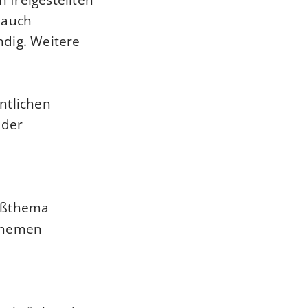
 auch
dig. Weitere
ntlichen
 der
oßthema
Themen