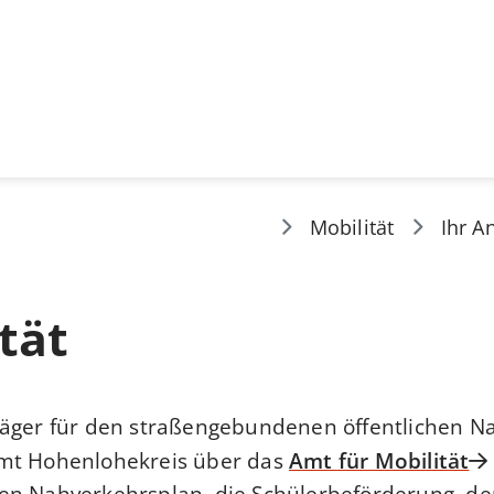
Mobilität
Ihr A
tät
äger für den straßengebundenen öffentlichen Na
mt Hohenlohekreis über das
Amt für Mobilität
n Nahverkehrsplan, die Schülerbeförderung, den