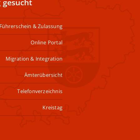
 gesucht
Führerschein & Zulassung
Online Portal
Migration & Integration
Ämterübersicht
Telefonverzeichnis
Kreistag