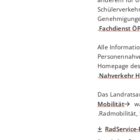
Schülerverkehr
Genehmigungen
.
Fachdienst Ö
Alle Informati
Personennahve
Homepage des 
.
Nahverkehr H
Das Landrats
Mobilität
wa
Radmobilität,
RadService-