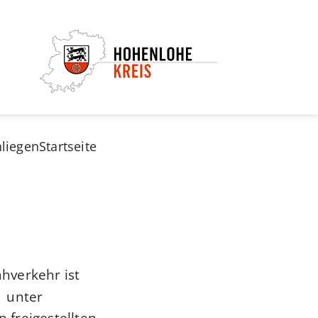
nliegen
Startseite
hverkehr ist
unter
 freigestellten