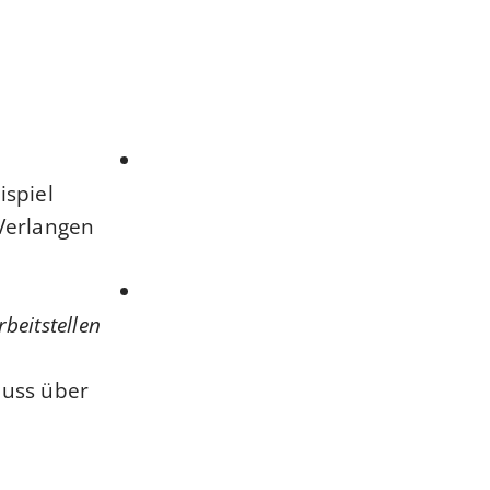
spiel
 Verlangen
beitstellen
muss über