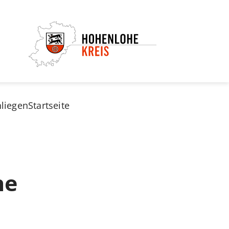
nliegen
Startseite
he