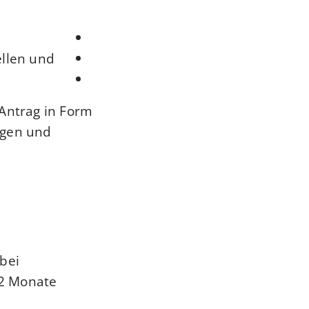
llen und
 Antrag in Form
agen und
bei
2 Monate