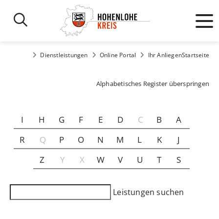
Dienstleistungen
Online Portal
Ihr Anliegen
Startseite
Alphabetisches Register überspringen
I
H
G
F
E
D
C
B
A
R
Q
P
O
N
M
L
K
J
Z
Y
X
W
V
U
T
S
Leistungen suchen