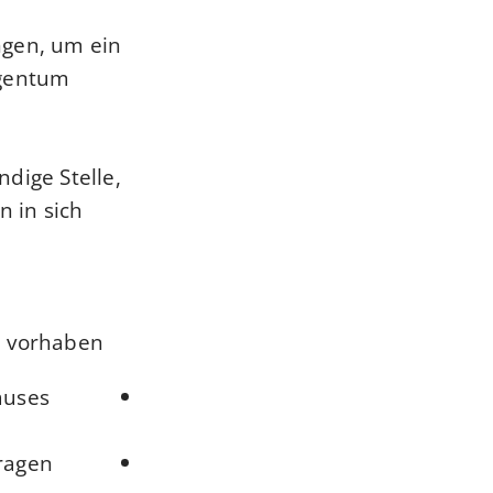
ngen, um ein
igentum
dige Stelle,
 in sich
 vorhaben,
auses
agen.