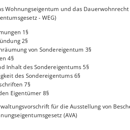
das Wohnungseigentum und das Dauerwohnrecht
entumsgesetz - WEG)
§1 Begriffsbestimmungen
§2 Arten der Begründung
§3 Vertragliche Einräumung von Sondereigentum
§4 Formvorschriften
§5 Gegenstand und Inhalt des Sondereigentums
§6 Unselbstständigkeit des Sondereigentums
§7 Grundbuchvorschriften
§8 Teilung durch den Eigentümer
waltungsvorschrift für die Ausstellung von Besc
nungseigentumsgesetz (AVA)