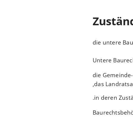
Zuständ
die untere Ba
Untere Baurec
die Gemeinde-
das Landratsa
in deren Zust
Baurechtsbehö