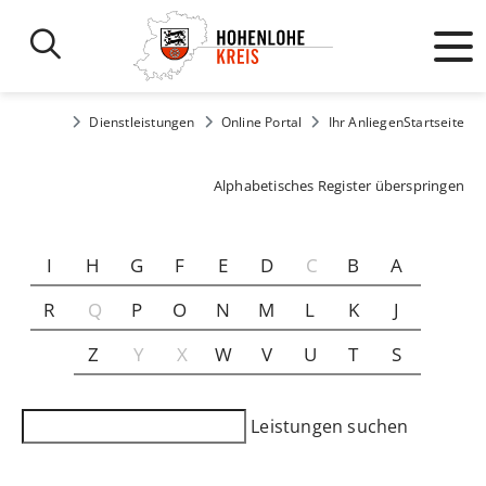
Dienstleistungen
Online Portal
Ihr Anliegen
Startseite
Alphabetisches Register überspringen
I
H
G
F
E
D
C
B
A
R
Q
P
O
N
M
L
K
J
Z
Y
X
W
V
U
T
S
Leistungen suchen