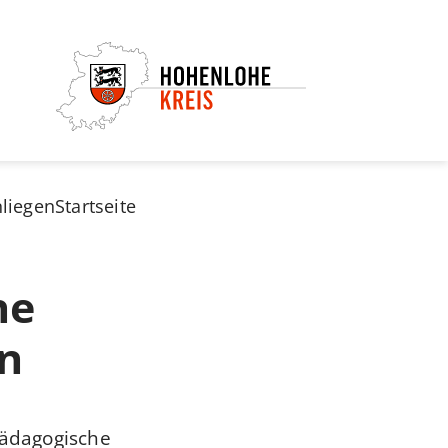
nliegen
Startseite
he
n
pädagogische