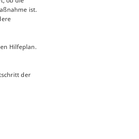
t, ob die
Maßnahme ist.
dere
nen Hilfeplan.
.
schritt der