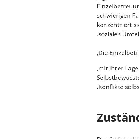
Einzelbetreuun
schwierigen Fa
konzentriert s
soziales Umfel
Die Einzelbetr
mit ihrer Lag
Selbstbewusst
Konflikte selb
Zuständ