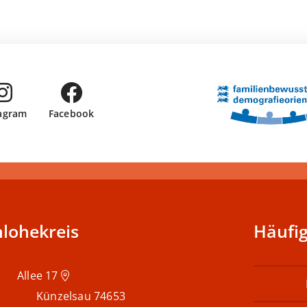
tagram
Facebook
lohekreis
Häufig
Allee 17
Künzelsau
74653