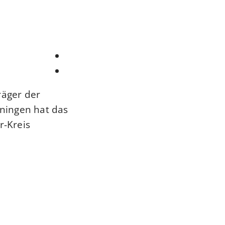
räger der
nningen hat das
r-Kreis