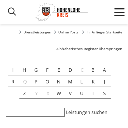
Dienstleistungen
Online Portal
Ihr Anliegen
Startseite
Alphabetisches Register überspringen
I
H
G
F
E
D
C
B
A
R
Q
P
O
N
M
L
K
J
Z
Y
X
W
V
U
T
S
Leistungen suchen