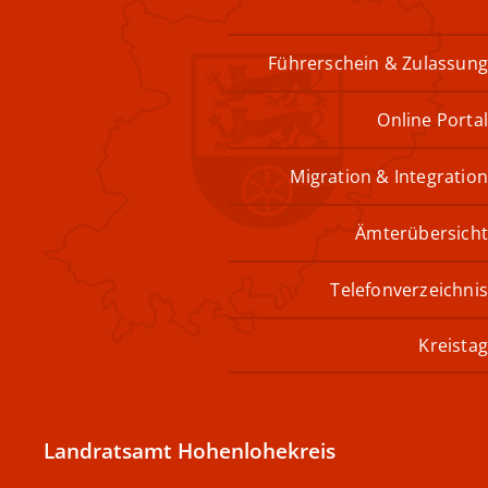
Führerschein & Zulassun
Online Porta
Migration & Integratio
Ämterübersich
Telefonverzeichni
Kreista
Landratsamt Hohenlohekreis