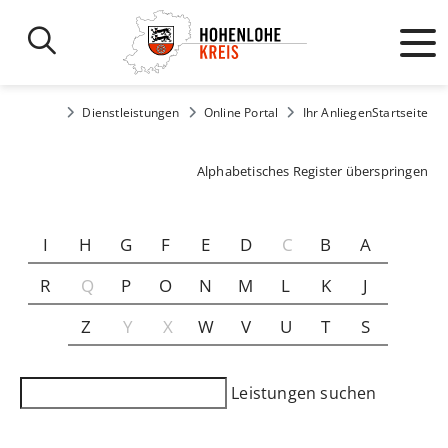
Dienstleistungen
Online Portal
Ihr Anliegen
Startseite
Alphabetisches Register überspringen
I
H
G
F
E
D
C
B
A
R
Q
P
O
N
M
L
K
J
Z
Y
X
W
V
U
T
S
Leistungen suchen