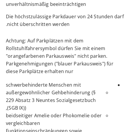
u
n
verhältnismäßig beeinträchtigen
Die höchstzulässige Parkdauer von 24 Stunden darf
nicht überschritten werden.
Achtung: Auf Parkplätzen mit dem
Rollstuhlfahrersymbol dürfen Sie mit einem
"orangefarbenen Parkausweis" nicht parken.
Par
k
genehmigungen ("blauer Parkausweis") für
diese Parkplätze erha
l
ten nur
schwerbehinderte Menschen mit
außergewöhnlicher Gehbehinderung (§
229 Absatz 3 Neuntes Sozialgesetzbuch
(SGB IX)),
beidseitiger Amelie oder Phokomelie oder
ve
r
gleichbaren
Funktionseinschränkungen sowie