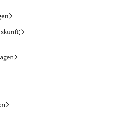
gen
uskunft)
ragen
en