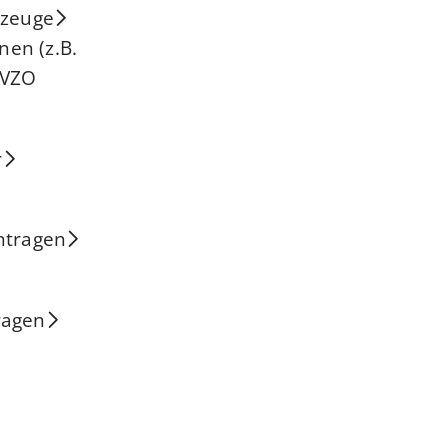
rzeuge
nen (z.B.
tVZO
r
ntragen
ragen