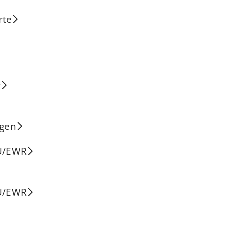
rte
r
agen
EU/EWR
EU/EWR