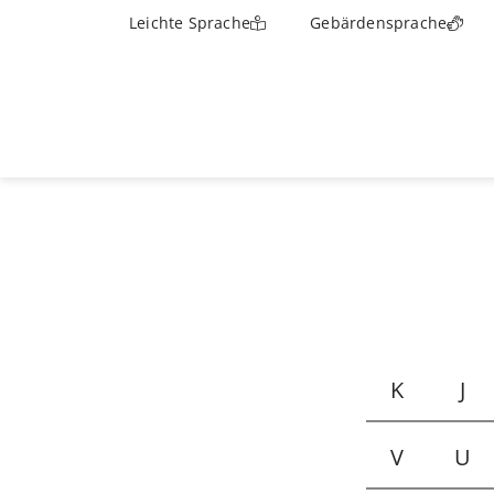
Leichte Sprache
Gebärdensprache
K
J
V
U