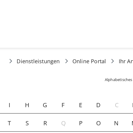
Dienstleistungen
Online Portal
Ihr A
Alphabetisches
I
H
G
F
E
D
C
T
S
R
Q
P
O
N