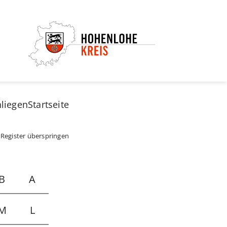
nliegen
Startseite
 Register überspringen
B
A
M
L