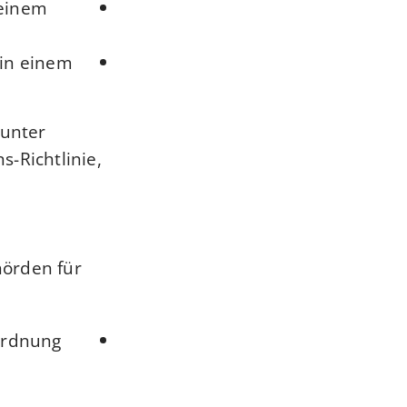
 einem
 in einem
(unter
-Richtlinie,
hörden für
rordnung