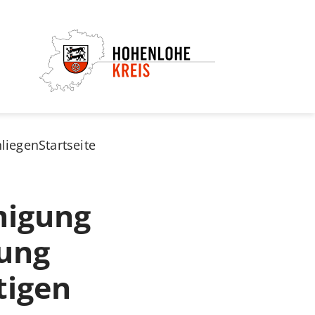
nliegen
Startseite
migung
rung
tigen