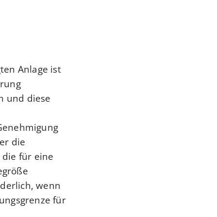
ten Anlage ist
erung
n und diese
 Genehmigung
er die
die für eine
egröße
rderlich, wenn
ungsgrenze für