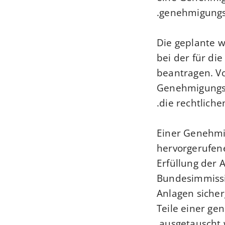
genehmigungsb
Die geplante 
bei der für d
beantragen.
V
Genehmigungsv
die rechtliche
Einer Genehmi
hervorgerufene
Erfüllung der
Bundesimmissi
Anlagen sicher
Teile einer g
ausgetauscht 