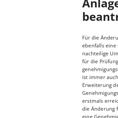
Anlag
beant
Für die Änderu
ebenfalls ein
nachteilige U
für die Prüfu
genehmigungsb
ist immer auch
Erweiterung de
Genehmigungsp
erstmals errei
die Änderung 
eine Genehmig