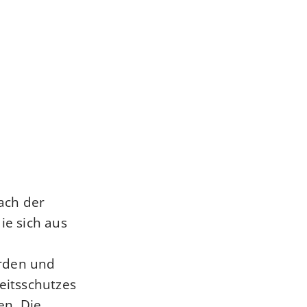
nach der
e sich aus
erden und
eitsschutzes
hen.
Die