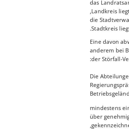
das Landratsa
Landkreis liegt
die Stadtverwa
Stadtkreis liegt
Eine davon abw
anderem bei Be
der Störfall-
Die Abteilunge
Regierungsprä
Betriebsgelän
mindestens ein
über genehmig
gekennzeichnet