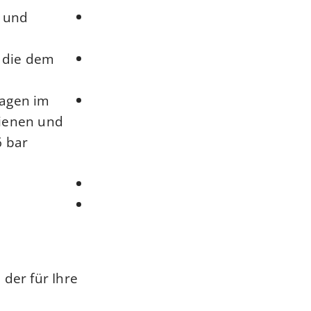
n und
 die dem
lagen im
dienen und
6 bar
n
n
 der für Ihre