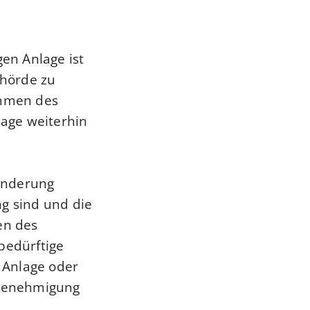
en Anlage ist
ehörde zu
ahmen des
age weiterhin
Änderung
ng sind und die
en des
bedürftige
e Anlage oder
 Genehmigung