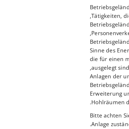
Betriebsgeländ
Tätigkeiten, d
Betriebsgelän
Personenverke
Betriebsgeländ
Sinne des Ener
die für einen 
ausgelegt sind
Anlagen der u
Betriebsgeländ
Erweiterung u
Hohlräumen d
Bitte achten S
Anlage zustän