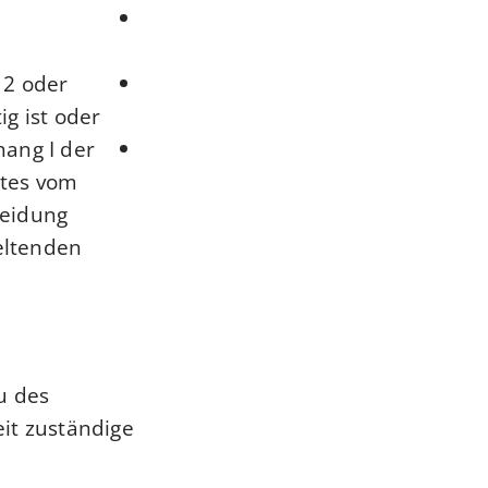
 2 oder
g ist oder
hang I der
ates vom
meidung
eltenden
u des
it zuständige