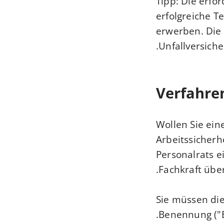
Tipp:
Die erfo
erfolgreiche 
erwerben.
Die 
Unfallversiche
Verfahre
Wollen Sie ein
Arbeitssicherh
Personalrats e
Fachkraft über
Sie müssen die 
Benennung ("B