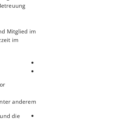
 Betreuung
und Mitglied im
zzeit im
or.
unter anderem:
 und die