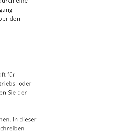
durch eine
gang
über den
ft für
triebs- oder
en Sie der
nen. In dieser
chreiben.