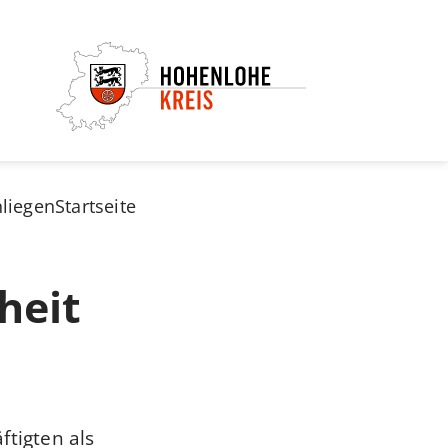
nliegen
Startseite
heit
ftigten als