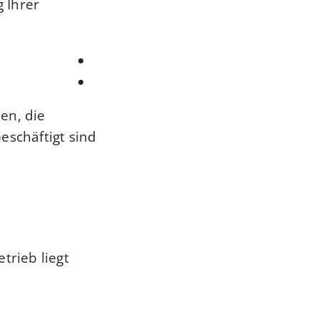
ng
Ihrer
en, die
schäftigt sind.
trieb liegt