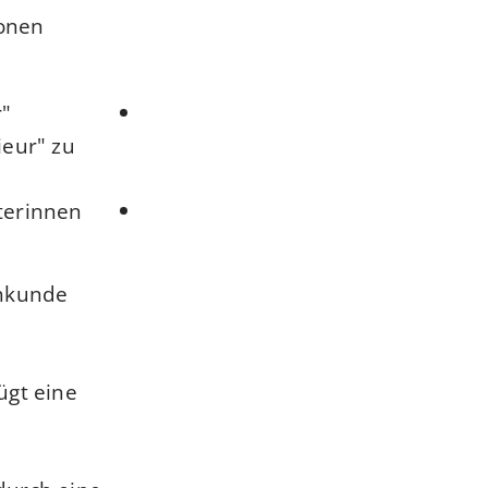
sonen
r
ieur" zu
terinnen
chkunde
ügt eine