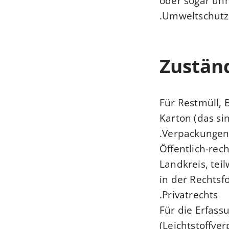
oder sogar unm
Umweltschutz, 
Zuständ
Für Restmüll, 
Karton (das si
Verpackungen):
Öffentlich-rec
Landkreis, tei
in der Rechtsf
Privatrechts.
Für die Erfas
(Leichtstoffve