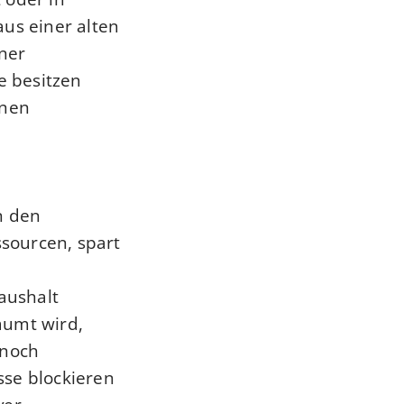
aus einer alten
iner
e besitzen
hnen
n den
ssourcen, spart
Haushalt
äumt wird,
 noch
sse blockieren