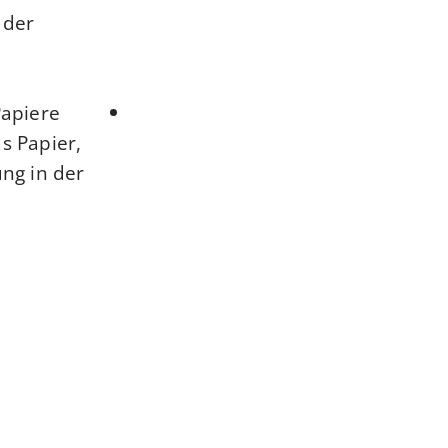
 der
Papiere
s Papier,
ung in der