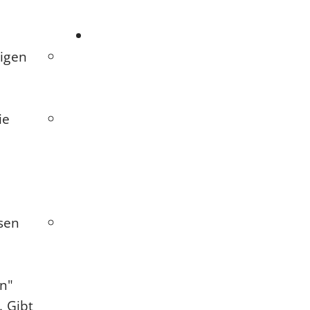
:
nigen
ie
sen
n"
). Gibt