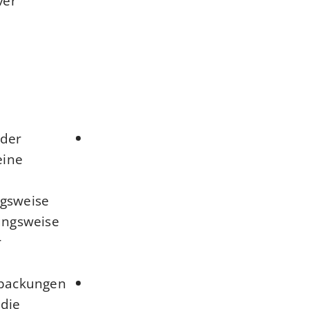
ver
oder
eine
ngsweise
ungsweise
r
rpackungen
 die