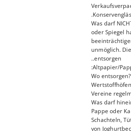
Verkaufsverpac
Konservengläse
Was darf NICH
oder Spiegel
ha
beeinträchtig
unmöglich. Die
entsorgen..
Altpapier/Pap
Wo entsorgen? 
Wertstoffhöfe
Vereine regel
Was darf hinei
Pappe oder Ka
Schachteln, T
von Joghurtbec