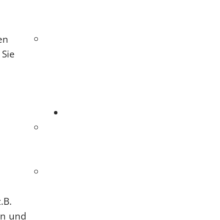
en
Sie
.B.
en und