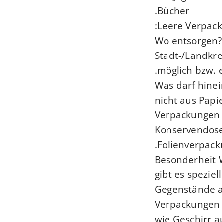
Bücher.
Leere Verpack
Wo entsorgen? 
Stadt-/Landkre
möglich bzw. e
Was darf hinei
nicht aus Papi
Verpackungen 
Konservendose
Folienverpack
Besonderheit 
gibt es spezie
Gegenstände au
Verpackungen 
wie Geschirr a