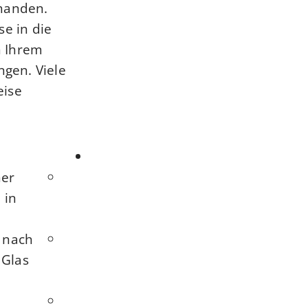
rhanden.
se in die
n Ihrem
gen. Viele
ise.
ner
 in
g nach
 Glas