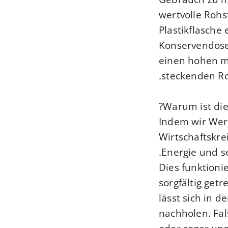
wertvolle Rohs
Plastikflasche
Konservendose
einen hohen ma
steckenden Ro
Warum ist die
Indem wir Wert
Wirtschaftskre
Energie und s
Dies funktioni
sorgfältig get
lässt sich in 
nachholen. Fal