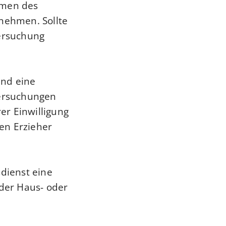
umen des
unehmen. Sollte
tersuchung
und eine
ersuchungen
rer Einwilligung
en Erzieher
sdienst eine
 der Haus- oder