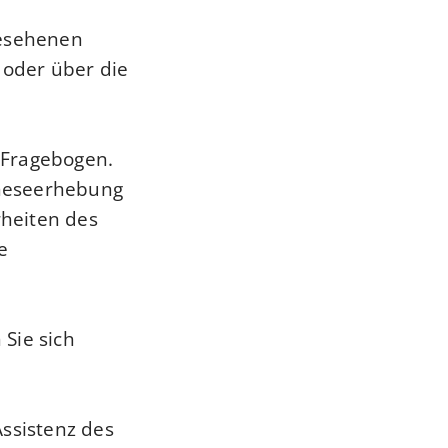
gesehenen
 oder über die
 Fragebogen.
amneseerhebung
heiten des
e
Sie sich
Assistenz des