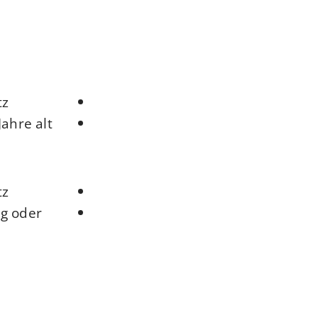
z.
ahre alt.
z.
ig oder