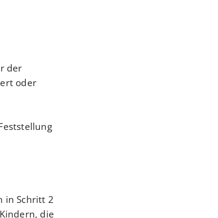
or der
ert oder
 Feststellung
.
in Schritt 2
 Kindern, die