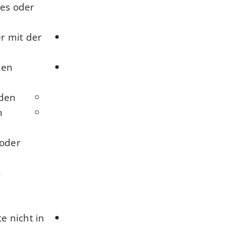
tes oder
r mit der
nen
den,
n
 oder
n
e nicht in