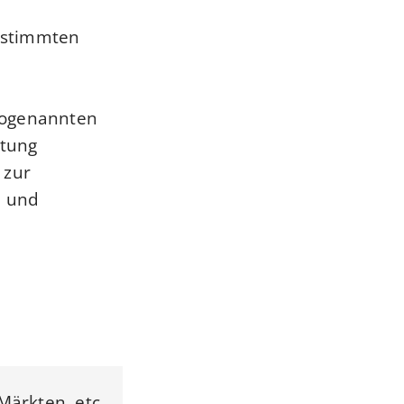
estimmten
sogenannten
ltung
 zur
e und
ärkten, etc.