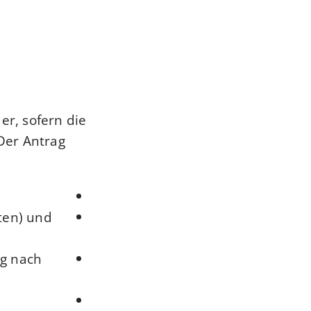
er, sofern die
 Der Antrag
ten) und
ng nach