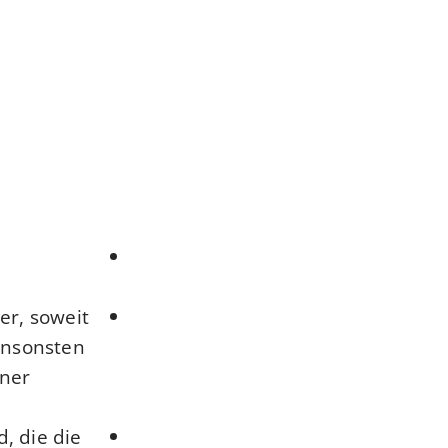
er, soweit
ansonsten
iner
, die die