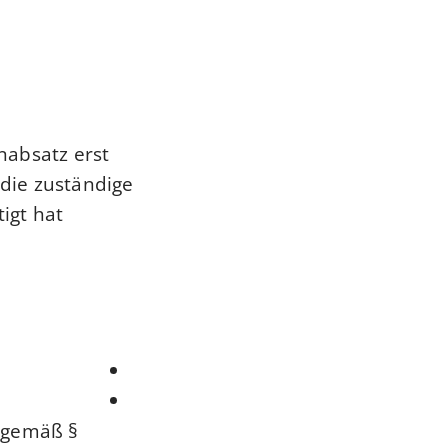
nabsatz erst
die zuständige
gt hat.
t gemäß §