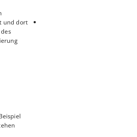
.
t und dort
 des
rierung
Beispiel
tehen.