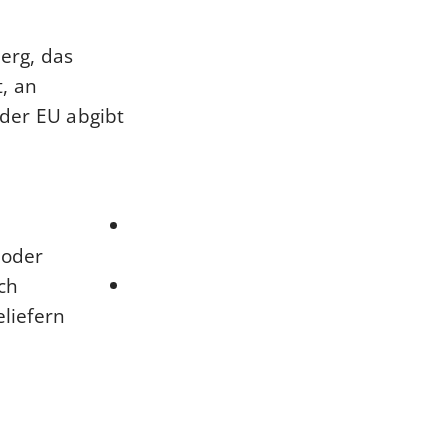
erg, das
, an
er EU abgibt.
 oder
ch
iefern.