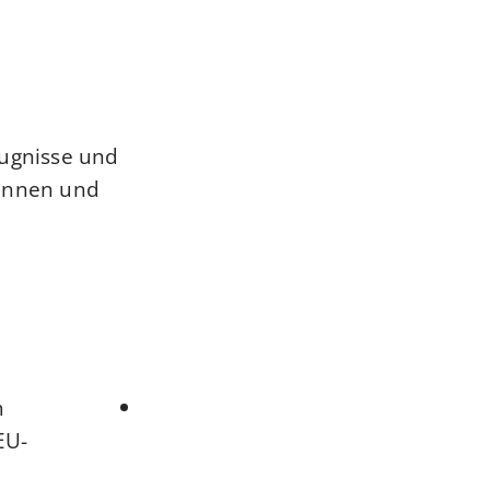
ugnisse und
rinnen und
m
EU-