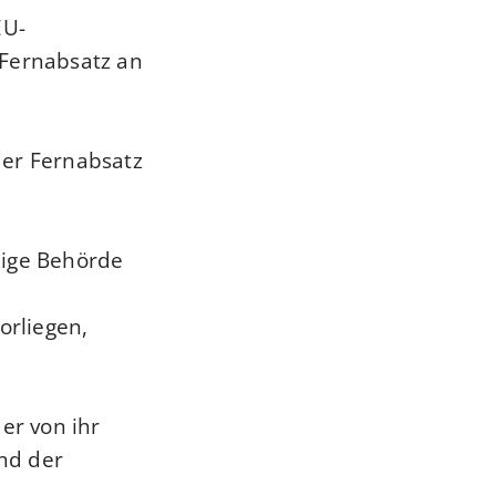
EU-
 Fernabsatz an
der Fernabsatz
ige Behörde.
orliegen,
er von ihr
nd der