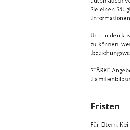
automatisch v
Sie einen Säug
Informationen
Um an den kos
zu können, wen
beziehungswei
STÄRKE-Angebot
Familienbildu
Fristen
Für Eltern: Kei