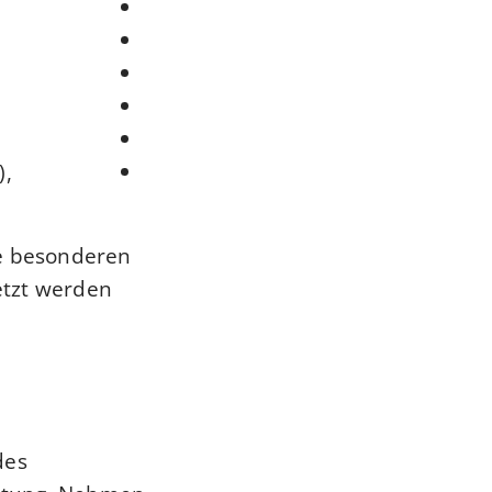
),
he besonderen
tzt werden.
des