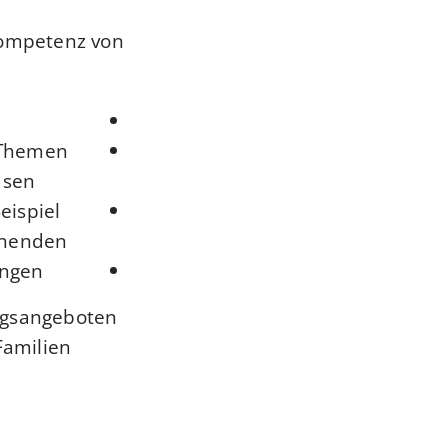
kompetenz von
 Themen
sen,
eispiel
nenden,
ngen.
ungsangeboten
Familien