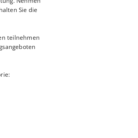
altung. Nehmen
halten Sie die
en teilnehmen
ngsangeboten
rie: