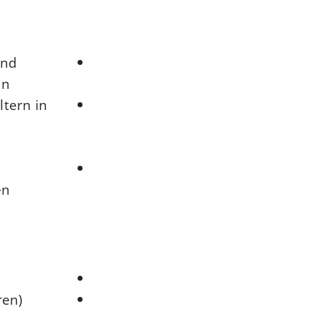
und
n,
ltern in
en
en),