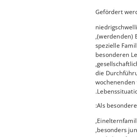
Gefördert werd
niedrigschwell
(werdenden) El
spezielle Fami
besonderen Le
gesellschaftli
die Durchführu
wochenenden f
Lebenssituati
Als besondere
Einelternfamil
besonders jung