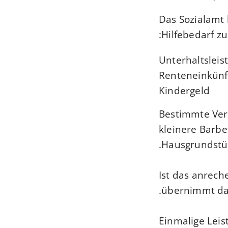
Das Sozialamt
Hilfebedarf zu
Unterhaltsleis
Renteneinkünf
Kindergeld
Bestimmte Ver
kleinere Barb
Hausgrundstüc
Ist das anrech
übernimmt das
Einmalige Leis