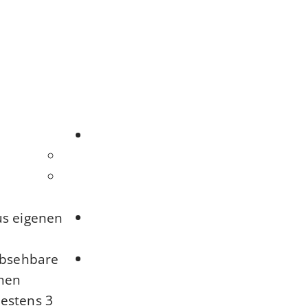
us eigenen
 absehbare
chen
estens 3