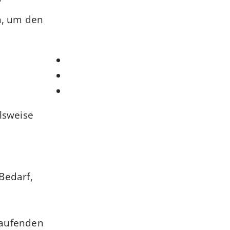
n, um den
lsweise
Bedarf,
laufenden