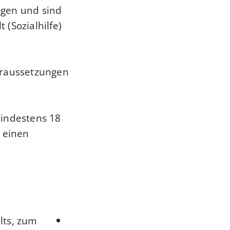
ögen und sind
(Sozialhilfe)
oraussetzungen
mindestens 18
e einen
lts
, zum