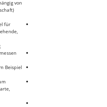
hängig von
schaft)
l für
iehende,
g
gemessen
um Beispiel
zum
arte,