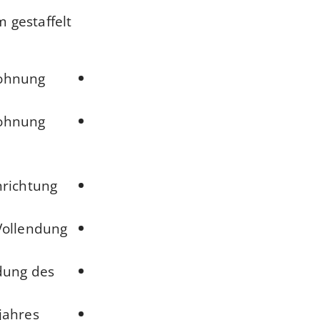
 gestaffelt
Wohnung
Wohnung
nrichtung
 Vollendung
ndung des
jahres