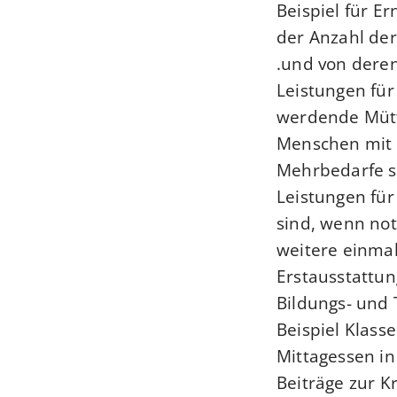
Beispiel für E
der Anzahl de
.
und von deren
Leistungen fü
werdende Mütt
Menschen mit 
Mehrbedarfe s
Leistungen fü
sind
, wenn no
weitere einmal
Erstausstattu
Bildungs- und 
Beispiel Klass
Mittagessen in
Beiträge zur K