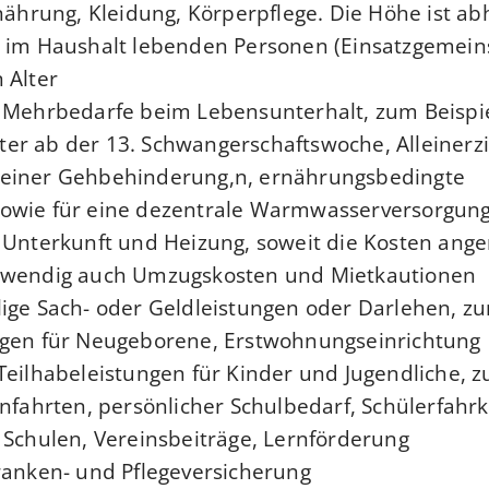
rnährung, Kleidung, Körperpflege. Die Höhe ist ab
r im Haushalt lebenden Personen (Einsatzgemein
 Alter
r Mehrbedarfe beim Lebensunterhalt
, zum Beispie
er ab der 13. Schwangerschaftswoche, Alleinerz
einer Gehbehinderung,n, ernährungsbedingte
owie für eine dezentrale Warmwasserversorgun
r Unterkunft und Heizung, soweit die Kosten an
twendig auch Umzugskosten und Mietkautionen
ige Sach- oder Geldleistungen oder Darlehen
, z
ngen für Neugeborene, Erstwohnungseinrichtung
Teilhabeleistungen für Kinder und Jugendliche
, 
enfahrten, persönlicher Schulbedarf, Schülerfahrk
 Schulen, Vereinsbeiträge, Lernförderung
ranken- und Pflegeversicherung