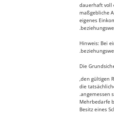
dauerhaft voll
maßgebliche Al
eigenes Einko
beziehungswei
Hinweis: Bei 
beziehungswei
Die Grundsich
den gültigen R
die tatsächlic
angemessen si
Mehrbedarfe b
Besitz eines 