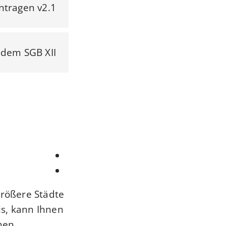
ntragen v2.1
h dem SGB XII
größere Städte
is, kann Ihnen
en.