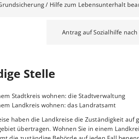
Grundsicherung / Hilfe zum Lebensunterhalt bea
Antrag auf Sozialhilfe nac
ige Stelle
nem Stadtkreis wohnen: die Stadtverwaltung
inem Landkreis wohnen: das Landratsamt
eise haben die Landkreise die Zuständigkeit auf 
gebiet übertragen. Wohnen Sie in einem Landkre
mt die zuständige Behörde auf jeden Fall benenn