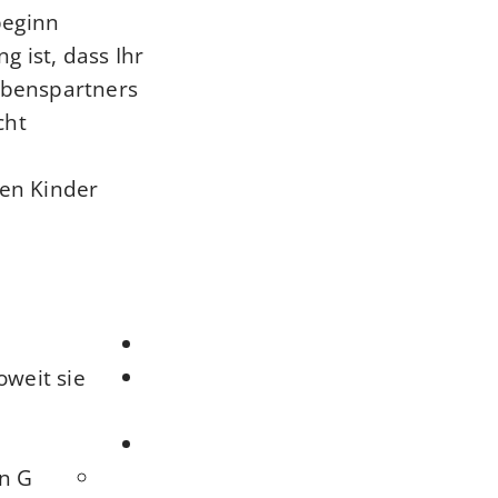
beginn
 ist, dass Ihr
ebenspartners
ht.
en Kinder
oweit sie
n G