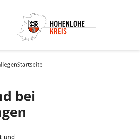
nliegen
Startseite
nd bei
agen
lt und