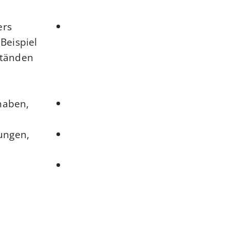
ers
Beispiel
ständen
haben,
ungen,