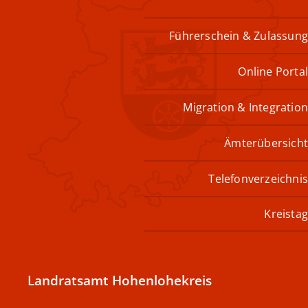
Führerschein & Zulassun
Online Porta
Migration & Integratio
Ämterübersich
Telefonverzeichni
Kreista
Landratsamt Hohenlohekreis