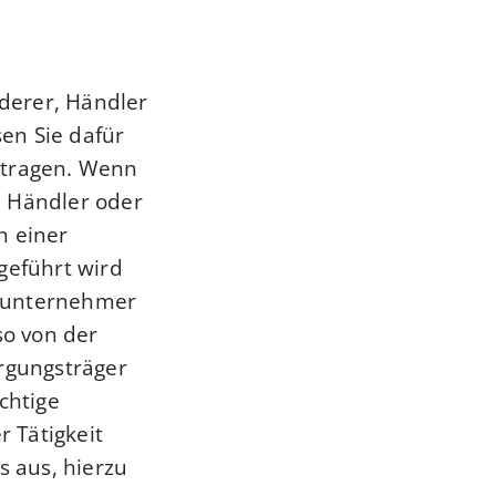
derer, Händler
en Sie dafür
ntragen. Wenn
r, Händler oder
n einer
geführt wird
auunternehmer
so von der
orgungsträger
chtige
r Tätigkeit
s aus, hierzu