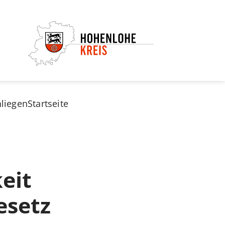
nliegen
Startseite
keit
esetz