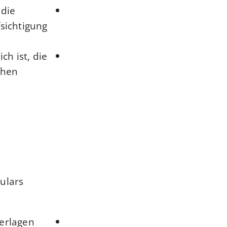
 die
fsichtigung
ch ist, die
chen
ulars
terlagen