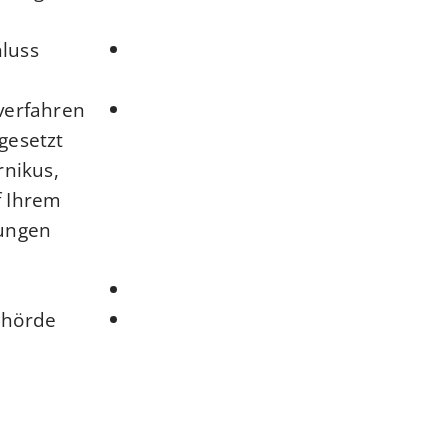
luss
verfahren
gesetzt
rnikus,
f Ihrem
sungen
ehörde