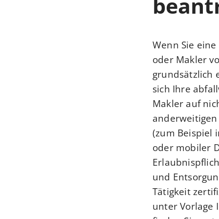
beant
Wenn Sie eine a
oder Makler vo
grundsätzlich 
sich Ihre
abfal
Makler auf nic
anderweitigen 
(zum Beispiel
oder mobiler D
Erlaubnispflic
und Entsorgung
Tätigkeit zertif
unter Vorlage 