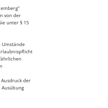
ttemberg"
n von der
Sie unter § 15
he Umstände
rlaubnispflicht
efährlichen
n.
n Ausdruck der
er Ausübung