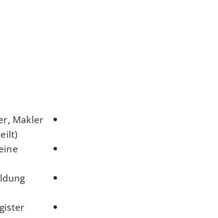
er, Makler
ilt)
eine
eldung
gister