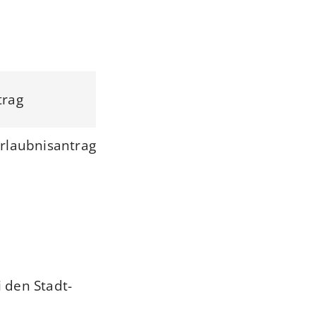
trag
Erlaubnisantrag
 den Stadt-